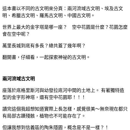
這本書以不同的古文明來分頁：兩河流域古文明、埃及古文
明、希臘古文明、羅馬古文明、中國古文明。
世界上最大的金字塔是哪一座？ 空中花園是什麼？花園怎麼
會在空中呢？
萬里長城到底有多長？總共蓋了幾年啊？
翻開書，仔細看，一起探索神祕的古文明。
兩河流域古文明
座落於底格里斯河與幼發拉底河中間的土地上。 有著獨特造
型的金字形神塔，還有空中花園耶！！！
讀完這個我超想知道實際上長怎樣，感覺很美～無奈現在都只
有局部古蹟殘骸，植物也不可能存在了。
但讓我想到信義區的陶朱隱園，概念是不是一樣？！