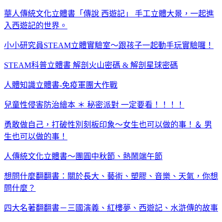
華人傳統文化立體書「傳說 西遊記」 手工立體大景，一起進
入西遊記的世界。
小小研究員STEAM立體實驗室～跟孩子一起動手玩實驗囉！
STEAM科普立體書 解剖火山密碼 & 解剖星球密碼
人體知識立體書-免疫軍團大作戰
兒童性侵害防治繪本 ＊ 秘密派對 一定要看！！！！
勇敢做自己，打破性別刻板印象～女生也可以做的事！＆ 男
生也可以做的事！
人傳統文化立體書～團圓中秋節、熱鬧端午節
想問什麼翻翻書：關於長大、藝術、塑膠、音樂、天氣，你想
問什麼？
四大名著翻翻書－三國演義、紅樓夢、西遊記、水滸傳的故事