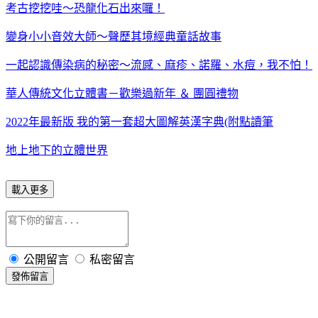
考古挖挖哇～恐龍化石出來囉！
變身小小音效大師～聲歷其境經典童話故事
一起認識傳染病的秘密～流感、麻疹、諾羅、水痘，我不怕！
華人傳統文化立體書－歡樂過新年 ＆ 團圓禮物
2022年最新版 我的第一套超大圖解英漢字典(附點讀筆
地上地下的立體世界
載入更多
公開留言
私密留言
發佈留言