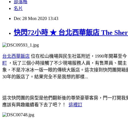
部落格
名片
Dec
28
Mon
2020
13:43
快閃72小時 ★ 台北西華飯店 The Sh
台北西華飯店
位在松山機場與民生社區附近，
1990
年開幕至今
町
，玩了三個小時接觸了不少現場服務人員，有售票員、關主、
象，不是冷冰冰一版一眼的傳統大飯店。這次接到快閃團開箱
30年的飯店了。結果完全不是我想的那樣...
這次快閃團的房型是他們翻新後的尊榮豪華客房，門一打開我覺
應該有興趣繼續看下去了吧？！
這裡訂