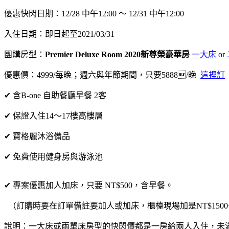
優惠快閃日期：12/28 中午12:00 ～ 12/31 中午12:00
入住日期：即日起至
2021/03/31
團購房型：
Premier Deluxe Room 2020新
尊榮豪華房
一大床
or
優惠價：4999/每晚；週六與年節期間，只要5888/晚
這裡訂
✔ 含
B-one
自助餐廳早餐 2客
✔ 保證入住14～17樓高樓層
✔ 寶格麗沐浴備品
✔ 免費使用健身房與游泳池
✔ 專案優惠加人加床，只要
NT$500
，含早餐。
（訂購時要在訂單備註要加人或加床，櫃檯現場加是NT$1500+1
說明：一大床或兩單床房型的快閃價都是一房給兩人入住，未滿