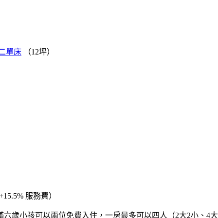
二單床
（12坪）
5.5%
服務費）
六歲小孩可以兩位免費入住，一房最多可以四人（2大2小、4大、