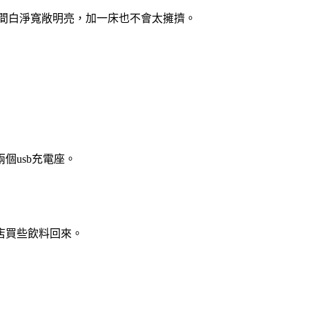
房間白淨寬敞明亮，加一床也不會太擁擠。
個usb充電座。
店買些飲料回來。