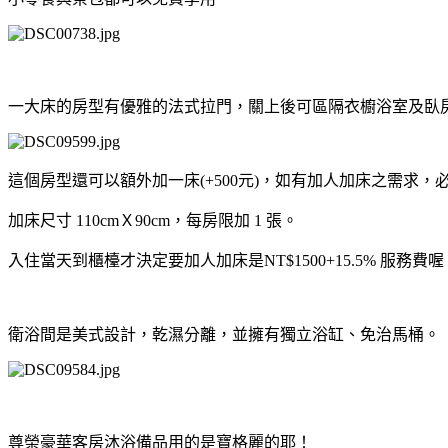
一大床的房型有優雅的法式拉門，關上後可區隔衣櫥浴室及臥
這個房型還可以額外加一床(+500元)，如有加人加床之需求
加床尺寸
110cmＸ90cm
，每房限加
1
張。
入住當天到櫃檯才決定要加人加床是NT$1500+15.5%
服務費喔
衛浴間是美式設計，乾濕分離，並擁有獨立浴缸、免治馬桶。
尊榮豪華客房沐浴備品用的是寶格麗的耶！