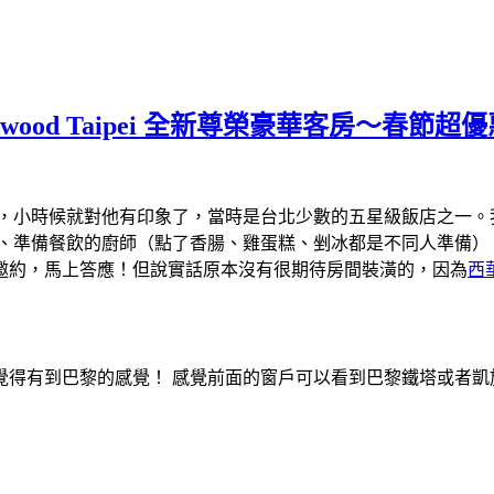
erwood Taipei 全新尊榮豪華客房～春節超
，小時候就對他有印象了，當時是台北少數的五星級飯店之一。
準備餐飲的廚師（點了香腸、雞蛋糕、剉冰都是不同人準備）、
邀約，馬上答應！但說實話原本沒有很期待房間裝潢的，因為
西
得有到巴黎的感覺！ 感覺前面的窗戶可以看到巴黎鐵塔或者凱旋門