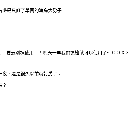
右邊是只訂了單間的渡鳥大房子
起來.....要去別棟使用！！明天一早我們這邊就可以使用了～ＯＯ
一夜，還是很久以前就訂房了。
嗎？