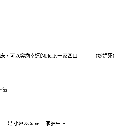
，可以容納幸運的Plenty一家四口！！！（嫉妒死）
～氣！
 小湘XCobie 一家抽中～