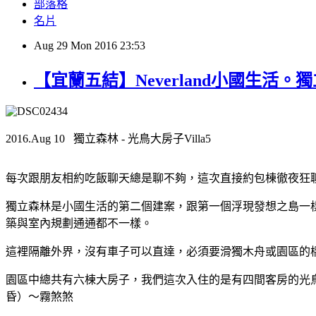
部落格
名片
Aug
29
Mon
2016
23:53
【宜蘭五結】Neverland小國生活
2016.Aug 10 獨立森林 - 光鳥大房子Villa5
每次跟朋友相約吃飯聊天總是聊不夠，這次直接約包棟徹夜狂
獨立森林是小國生活的第二個建案，跟第一個浮現發想之島一樣
築與室內規劃通通都不一樣。
這裡隔離外界，沒有車子可以直達，必須要滑獨木舟或園區的
園區中總共有六棟大房子，我們這次入住的是有四間客房的光
昏）～霧煞煞