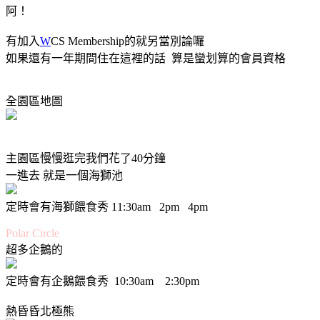
阿！
有加入
W
CS Membership的就另當別論囉
如果還有一年期間住在這裡的話 算是蠻划算的會員資格
全園區地圖
主園區慢慢逛完我們花了40分鐘
一進去 就是一個海獅池
定時會有海獅餵食秀 11:30am 2pm 4pm
Polar Circle
超多企鵝的
定時會有企鵝餵食秀 10:30am 2:30pm
熱昏昏北極熊