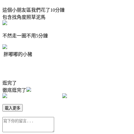
這個小朋友區我們花了10分鐘
包含找角度照草泥馬
不然走一圈不用5分鐘
胖嘟嘟的小豬
逛完了
徹底逛完了
載入更多