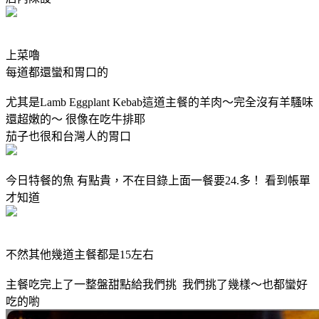
上菜嚕
每道都還蠻和胃口的
尤其是Lamb Eggplant Kebab這道主餐的
羊肉～完全沒有羊騷味
還超嫩的～ 很像在吃牛排耶
茄子也很和台灣人的胃口
今日特餐的魚 有點貴，不在目錄上面一餐要24.多！ 看到帳單
才知道
不然其他幾道主餐都是15左右
主餐吃完上了一整盤甜點給我們挑 我們挑了幾樣～也都蠻好
吃的喲