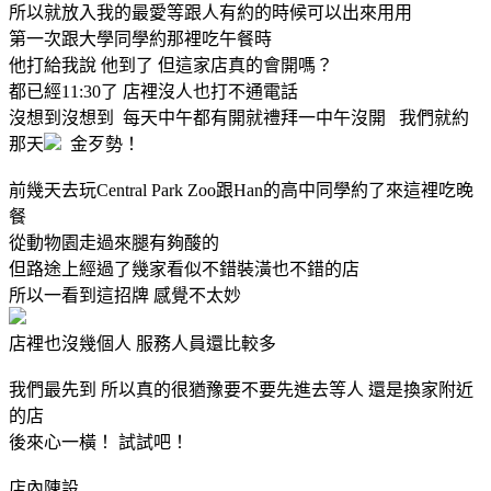
所以就放入我的最愛等跟人有約的時候可以出來用用
第一次跟大學同學約那裡吃午餐時
他打給我說 他到了 但這家店真的會開嗎？
都已經11:30了 店裡沒人也打不通電話
沒想到沒想到 每天中午都有開就禮拜一中午沒開
我們就約
那天
金歹勢！
前幾天去玩Central Park Zoo跟Han的高中同學約了來這裡吃晚
餐
從動物園走過來腿有夠酸的
但路途上經過了幾家看似不錯裝潢也不錯的店
所以一看到這招牌 感覺不太妙
店裡也沒幾個人 服務人員還比較多
我們最先到 所以真的很猶豫要不要先進去等人 還是換家附近
的店
後來心一橫！ 試試吧！
店內陳設