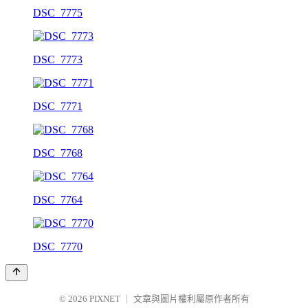
DSC_7775
DSC_7773
DSC_7771
DSC_7768
DSC_7764
DSC_7770
© 2026
PIXNET
｜
文章與圖片權利屬原作者所有