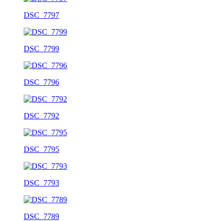
DSC_7797
DSC_7799
DSC_7796
DSC_7792
DSC_7795
DSC_7793
DSC_7789