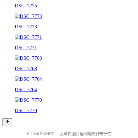
DSC_7775
DSC_7773
DSC_7771
DSC_7768
DSC_7764
DSC_7770
© 2026
PIXNET
｜
文章與圖片權利屬原作者所有