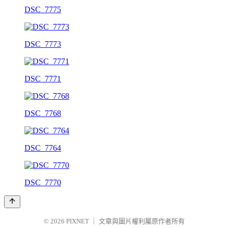
DSC_7775
DSC_7773
DSC_7771
DSC_7768
DSC_7764
DSC_7770
© 2026
PIXNET
｜
文章與圖片權利屬原作者所有