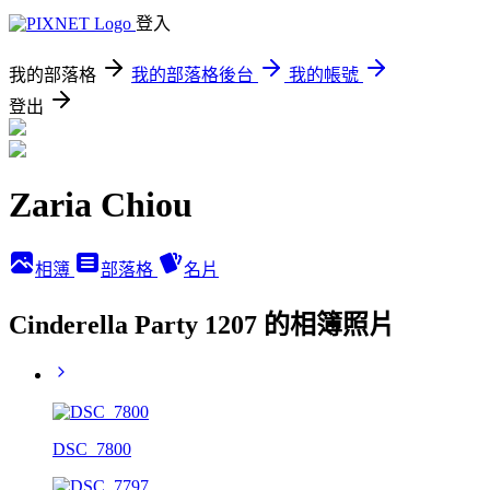
登入
我的部落格
我的部落格後台
我的帳號
登出
Zaria Chiou
相簿
部落格
名片
Cinderella Party 1207 的相簿照片
DSC_7800