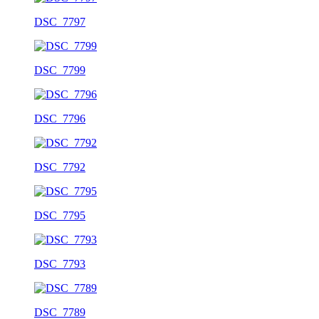
DSC_7797
DSC_7799
DSC_7796
DSC_7792
DSC_7795
DSC_7793
DSC_7789